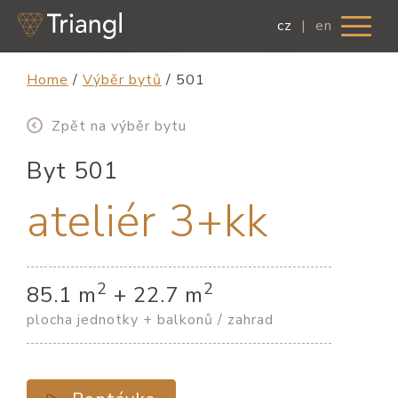
cz
|
en
Home
/
Výběr bytů
/
501
Zpět na výběr bytu
Byt 501
ateliér 3+kk
2
2
85.1 m
+ 22.7 m
plocha jednotky + balkonů / zahrad